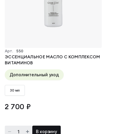
Лицо
Ежедневное очищение
Глубокое очищение
Арт.
550
ЭССЕНЦИАЛЬНОЕ МАСЛО С КОМПЛЕКСОМ
Тонизация
ВИТАМИНОВ
Активные бустеры
Дополнительный уход
Сыворотки
30 мл
Кремы и крем-маски
2 700 ₽
Эссенциальное масло
Средство для глаз
В корзину