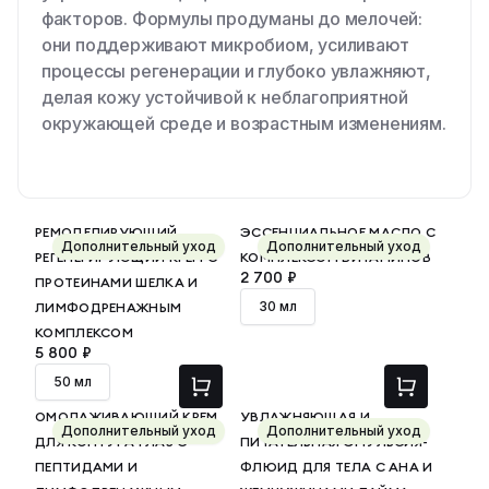
факторов. Формулы продуманы до мелочей:
они поддерживают микробиом, усиливают
процессы регенерации и глубоко увлажняют,
делая кожу устойчивой к неблагоприятной
окружающей среде и возрастным изменениям.
РЕМОДЕЛИРУЮЩИЙ,
ЭССЕНЦИАЛЬНОЕ МАСЛО С
Дополнительный уход
Дополнительный уход
РЕГЕНЕРИРУЮЩИЙ КРЕМ С
КОМПЛЕКСОМ ВИТАМИНОВ
2 700 ₽
ПРОТЕИНАМИ ШЕЛКА И
30 мл
ЛИМФОДРЕНАЖНЫМ
КОМПЛЕКСОМ
5 800 ₽
50 мл
ОМОЛАЖИВАЮЩИЙ КРЕМ
УВЛАЖНЯЮЩАЯ И
Дополнительный уход
Дополнительный уход
ДЛЯ КОНТУРА ГЛАЗ С
ПИТАТЕЛЬНАЯ ЭМУЛЬСИЯ-
ПЕПТИДАМИ И
ФЛЮИД ДЛЯ ТЕЛА С АНА И