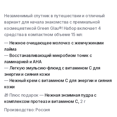
Наборы
Незаменимый спутник в путешествии и отличный
вариант для начала знакомства с премиальной
Тело
космецевтикой Green Glau®! Набор включает 4
средства в компактном объеме 15 мл:
Молочко для тела
—
Нежное очищающее молочко с жемчужинами
лайма
Все товары
—
Восстанавливающий микробиом тоник с
ламинарией и AHA
—
Легкую эмульсию-флюид с витамином С для
энергии и сияния кожи
—
Нежный крем с витамином С для энергии и сияния
кожи
🎁 Плюс подарок —
Нежная энзимная пудра с
комплексом протеаз и витамином C,
2 г
Производство: Россия