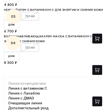
4 800 ₽
НЕЖНЫЙ КРЕМ С ВИТАМИНОМ С ДЛЯ ЭНЕРГИИ И СИЯНИЯ КОЖИ
50 мл
03
150 мл
дом.
6 700 ₽
ВОССТАНАВЛИВАЮЩАЯ КРЕМ-МАСКА С ВИТАМИНОМ С ДЛЯ
ЭНЕРГИИ И СИЯНИЯ КОЖИ
04
50 мл
150 мл
дом.
8 300 ₽
Линии космецевтики
Линия с витамином С
Линия с Ланаблю
Линия с ДМАЭ
Очищающая линия
Дополнительный уход