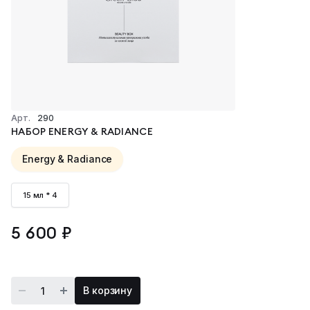
Лицо
Ежедневное очищение
Глубокое очищение
Арт.
290
НАБОР ENERGY & RADIANCE
Тонизация
Energy & Radiance
Активные бустеры
Сыворотки
15 мл * 4
Кремы и крем-маски
5 600 ₽
Эссенциальное масло
Средство для глаз
В корзину