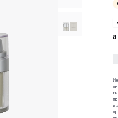
Наборы
8
Ин
пи
св
пр
и 
пр