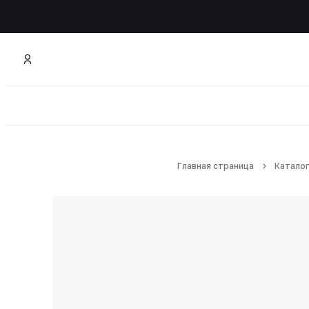
Главная страница
Каталог
Линии
АКЦИИ
Очищающая линия
Energy & Radiance
Anti-Age & Resource
Lifting & Comfort
Дополнительный уход