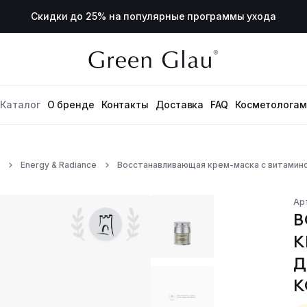
Скидки до 25% на популярные программы ухода
Каталог
О бренде
Контакты
Доставка
FAQ
Косметологам
Energy & Radiance
Восстанавливающая крем-маска с витамином
Лицо
Те
Ежедневное очищение
Мо
Ар
Глубокое очищение
В
Тонизация
К
Активные бустеры
Сыворотки
Д
Кремы и крем-маски
К
Эссенциальное масло
Средство для глаз